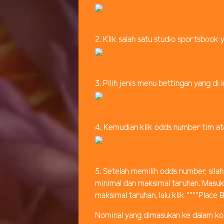
2. Klik salah satu studio sportsbook y
3. Pilih jenis menu bettingan yang di 
4. Kemudian klik odds number tim at
5. Setelah memilih odds number, silah
minimal dan maksimal taruhan. Masuk
maksimal taruhan, lalu klik """"Place
Nominal yang dimasukan ke dalam kolo