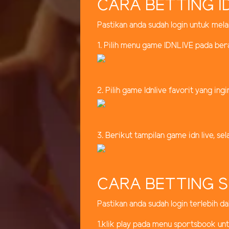
CARA BETTING I
Pastikan anda sudah login untuk mel
1. Pilih menu game IDNLIVE pada be
2. Pilih game Idnlive favorit yang ingi
3. Berikut tampilan game idn live, se
CARA BETTING 
Pastikan anda sudah login terlebih d
1.klik play pada menu sportsbook u