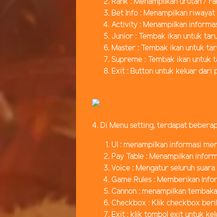
Rank : Menampilkan urutan / ran
Bet Info : Menampilkan riwaya
Activity : Menampilkan informas
Junior : Tembak ikan untuk tar
Master : Tembak ikan untuk ta
Supreme : Tembak ikan untuk 
Exit : Button untuk keluar dari
4. Di Menu setting, terdapat beber
UI : menampilkan informasi me
Pay Table : Menampilkan infor
Voice : Mengatur seluruh suar
Game Rules : Memberikan Info
Cannon : menampilkan tembakan
Checkbox : Klik checkbox berik
Exit : klik tombol exit untuk k