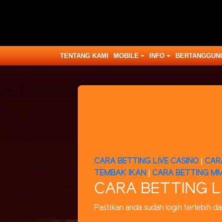
TENTANG KAMI
MOBILE
INFO
BERTANGGUN
CARA BETTING LIVE CASINO
|
CARA
TEMBAK IKAN
|
CARA BETTING M
CARA BETTING L
Pastikan anda sudah login terlebih d