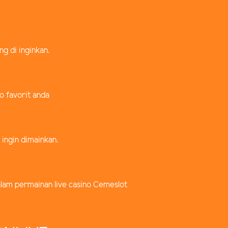
ang di inginkan.
no favorit anda
 ingin dimainkan.
alam permainan live casino Cemeslot