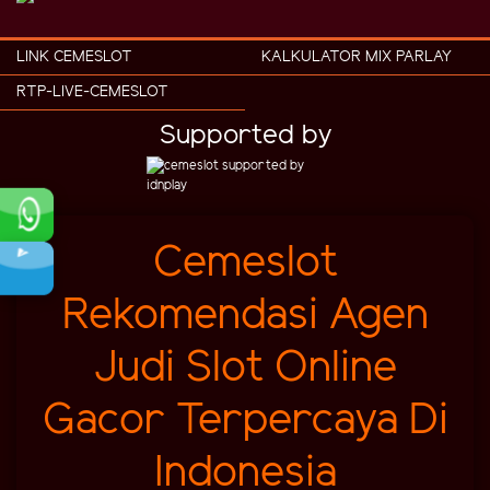
LINK CEMESLOT
KALKULATOR MIX PARLAY
RTP-LIVE-CEMESLOT
Supported by
Cemeslot
Rekomendasi Agen
Judi Slot Online
Gacor Terpercaya Di
Indonesia