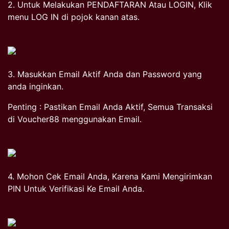
2. Untuk Melakukan PENDAFTARAN Atau LOGIN, Klik
menu LOG IN di pojok kanan atas.
3. Masukkan Email Aktif Anda dan Password yang
anda inginkan.
Penting : Pastikan Email Anda Aktif, Semua Transaksi
di Voucher88 menggunakan Email.
4. Mohon Cek Email Anda, Karena Kami Mengirimkan
PIN Untuk Verifikasi Ke Email Anda.