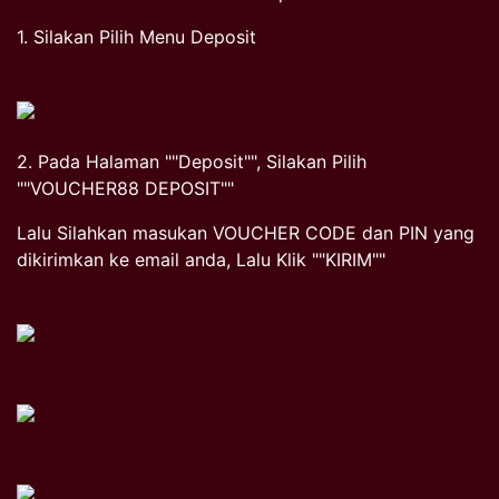
1. Silakan Pilih Menu Deposit
2. Pada Halaman ""Deposit"", Silakan Pilih
""VOUCHER88 DEPOSIT""
Lalu Silahkan masukan VOUCHER CODE dan PIN yang
dikirimkan ke email anda, Lalu Klik ""KIRIM""