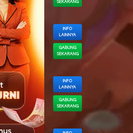
SEKARANG
INFO
LAINNYA
GABUNG
SEKARANG
INFO
LAINNYA
GABUNG
SEKARANG