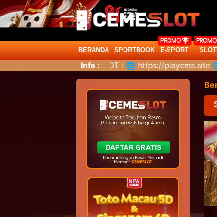
PROMO
PROM
BERANDA
SPORTBOOK
E-SPORT
SLOT
 https://playcms.site 🌐 https://pintu.cfd/lccms
Info :
Be