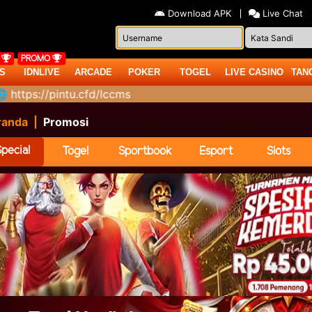
Download APK
Live Chat
O
PROMO
S
IDNLIVE
ARCADE
POKER
TOGEL
LIVE CASINO
TAN
randa
Promosi
Special
Togel
Sportbook
Esport
Slots