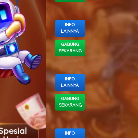
INFO
LAINNYA
GABUNG
SEKARANG
INFO
LAINNYA
GABUNG
SEKARANG
INFO