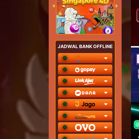
JADWAL BANK OFFLINE