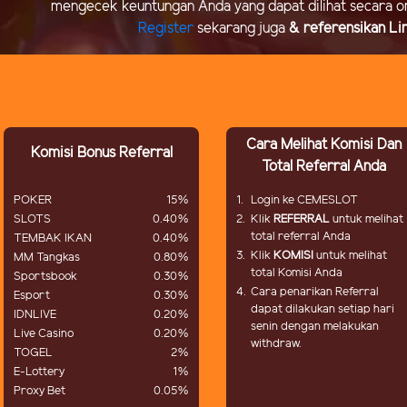
mengecek keuntungan Anda yang dapat dilihat secara o
Register
sekarang juga
& referensikan Li
Cara Melihat Komisi Dan
Komisi Bonus Referral
Total Referral Anda
POKER
15%
1.
Login ke CEMESLOT
SLOTS
0.40%
2.
Klik
REFERRAL
untuk melihat
total referral Anda
TEMBAK IKAN
0.40%
3.
Klik
KOMISI
untuk melihat
MM Tangkas
0.80%
total Komisi Anda
Sportsbook
0.30%
4.
Cara penarikan Referral
Esport
0.30%
dapat dilakukan setiap hari
IDNLIVE
0.20%
senin dengan melakukan
Live Casino
0.20%
withdraw.
TOGEL
2%
E-Lottery
1%
Proxy Bet
0.05%