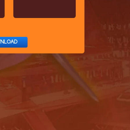
NLOAD